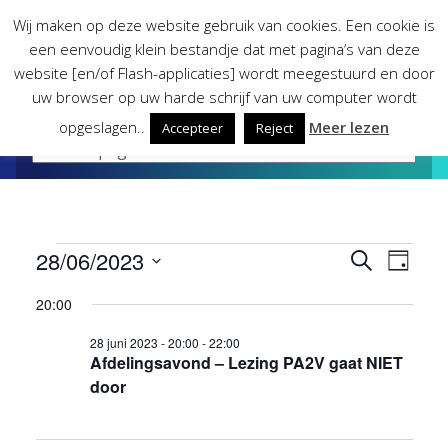
Skip
Wij maken op deze website gebruik van cookies. Een cookie is
to
een eenvoudig klein bestandje dat met pagina’s van deze
content
website [en/of Flash-applicaties] wordt meegestuurd en door
uw browser op uw harde schrijf van uw computer wordt
opgeslagen..
Meer lezen
Accepteer
Reject
Evenementen
28/06/2023
Evene
Eve
Zoeken
Dag
Selecteer
wee
20:00
Zoeke
in
een
datum.
nav
28 juni 2023 - 20:00
-
22:00
en
28
Afdelingsavond – Lezing PA2V gaat NIET
door
weerg
juni