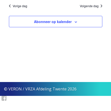
naviga
2023
Vorige dag
Volgende dag
Abonneer op kalender
© VERON / VRZA Afdeling Twente 2026