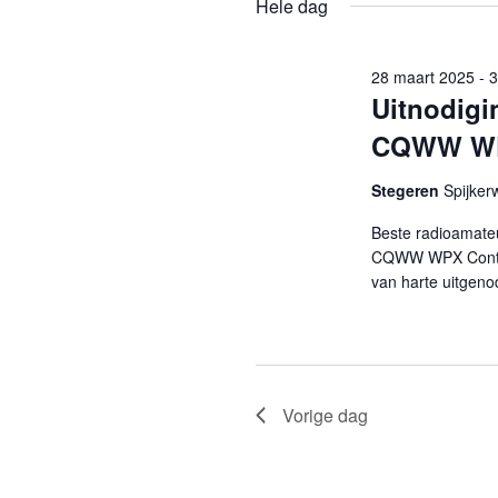
maart
Hele dag
met
datum
navigatie
keyword.
2025
28 maart 2025
-
3
Uitnodigi
CQWW WPX
Stegeren
Spijker
Beste radioamateu
CQWW WPX Contest!
van harte uitgen
Vorige dag