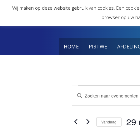
Skip
Wij maken op deze website gebruik van cookies. Een cookie
to
browser op uw ha
content
HOME
PI3TWE
AFDELIN
Evenemente
Evenementen
Vul
een
Zoeken
in
keyword
in.
29 
en
29
Vandaag
Zoek
voor
Selec
weergeven
Evenementen
een