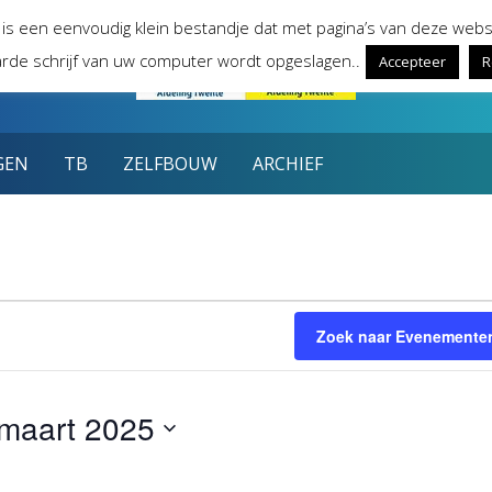
 is een eenvoudig klein bestandje dat met pagina’s van deze webs
rde schrijf van uw computer wordt opgeslagen..
Accepteer
R
GEN
TB
ZELFBOUW
ARCHIEF
n
Zoek naar Evenemente
maart 2025
teer