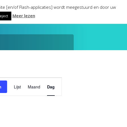
ite [en/of Flash-applicaties] wordt meegestuurd en door uw
Meer lezen
eject
Evenement
n
Lijst
Maand
Dag
weergaven
navigatie