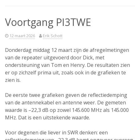
Voortgang PI3TWE
12 maart 2026
Erik Schott
Donderdag middag 12 maart zijn de afregelmetingen
van de repeater uitgevoerd door
Dick
, met
ondersteuning van
Tom
en
Henry
. De resultaten zien
er op zichzelf prima uit, zoals ook in de grafieken te
zien is.
De eerste twee grafieken geven de
reflectiedemping
van de antennekabel en antenne
weer. De gemeten
waarde is
–22,3 dB
op zowel
145.600 MHz
als
145.000
MHz
. Dat is een uitstekende waarde.
Voor degenen die liever in
SWR
denken: een
reflectiedemping van
–22,3 dB komt ongeveer overeen