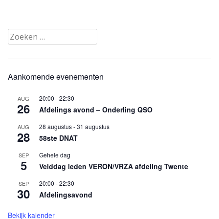
Berichtennavigatie
Zoeken
naar:
Aankomende evenementen
20:00
-
22:30
AUG
26
Afdelings avond – Onderling QSO
28 augustus
-
31 augustus
AUG
28
58ste DNAT
Gehele dag
SEP
5
Velddag leden VERON/VRZA afdeling Twente
20:00
-
22:30
SEP
30
Afdelingsavond
Bekijk kalender