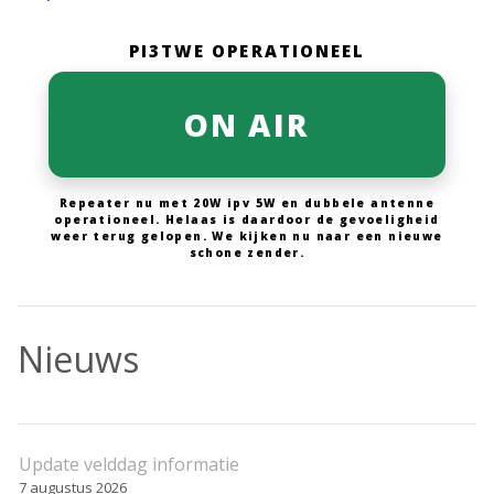
PI3TWE OPERATIONEEL
ON AIR
Repeater nu met 20W ipv 5W en dubbele antenne
operationeel. Helaas is daardoor de gevoeligheid
weer terug gelopen. We kijken nu naar een nieuwe
schone zender.
Nieuws
Update velddag informatie
7 augustus 2026