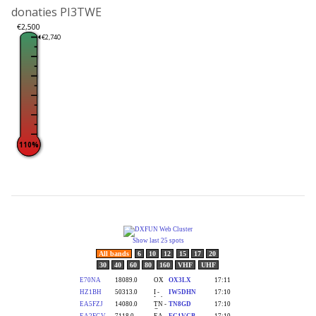
donaties PI3TWE
€2,500
€2,740
110%