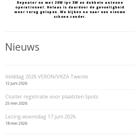
Repeater nu met 20W ipv 5W en dubbele antenne
operationeel. Helaas is daardoor de gevoeligheid
weer terug gelopen. We kijken nu naar een nieuwe
schone zender.
Nieuws
Velddag 2026 VERON/VRZA Twente
12 juni 2026
Cluster registratie voor plaatsten Spots
25 mei 2026
Lezing woensdag 17 juni 2026.
18 mei 2026