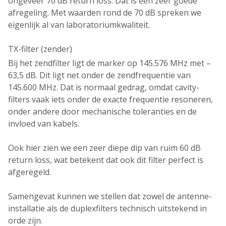
ongeveer
70 dB return loss
. Dat is een zeer goede
afregeling. Met waarden rond de
70 dB
spreken we
eigenlijk al van
laboratoriumkwaliteit
.
TX-filter (zender)
Bij het zendfilter ligt de marker op
145.576 MHz met –
63,5 dB
. Dit ligt net onder de
zendfrequentie van
145.600 MHz
. Dat is normaal gedrag, omdat
cavity-
filters vaak iets onder de exacte frequentie resoneren
,
onder andere door mechanische toleranties en de
invloed van kabels.
Ook hier zien we een
zeer diepe dip van ruim 60 dB
return loss
, wat betekent dat ook dit filter
perfect is
afgeregeld
.
Samengevat kunnen we stellen dat
zowel de antenne-
installatie als de duplexfilters technisch uitstekend in
orde zijn
.