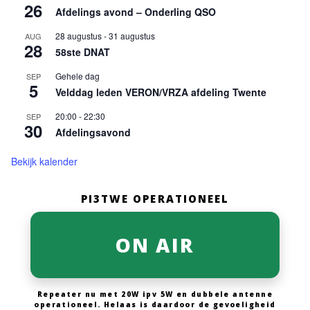
26
Afdelings avond – Onderling QSO
28 augustus
-
31 augustus
AUG
28
58ste DNAT
Gehele dag
SEP
5
Velddag leden VERON/VRZA afdeling Twente
20:00
-
22:30
SEP
30
Afdelingsavond
Bekijk kalender
PI3TWE OPERATIONEEL
ON AIR
Repeater nu met 20W ipv 5W en dubbele antenne
operationeel. Helaas is daardoor de gevoeligheid