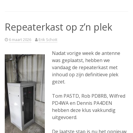
Repeaterkast op z’n plek
6 maart 2026
Erik Schott
Nadat vorige week de antenne
was geplaatst, hebben we
vandaag de repeaterkast met
inhoud op zijn definitieve plek
gezet.
Tom PA5TD, Rob PD8RB, Wilfred
PD4WA en Dennis PA4DEN
hebben deze klus vakkundig
uitgevoerd.
De laatste stap is nu het opnieuw