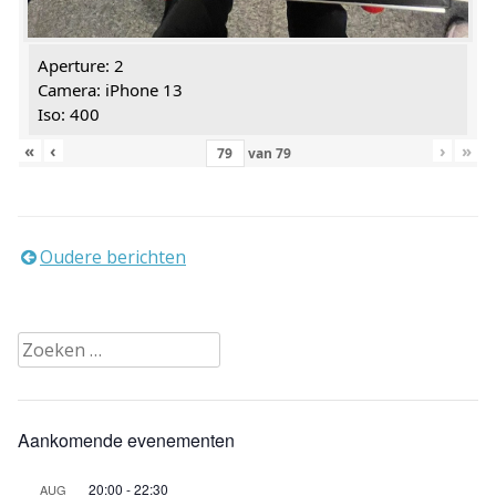
Aperture: 2
Camera: iPhone 13
Iso: 400
«
‹
›
»
van
79
Berichtennavigatie
Oudere berichten
Zoeken
naar:
Aankomende evenementen
20:00
-
22:30
AUG