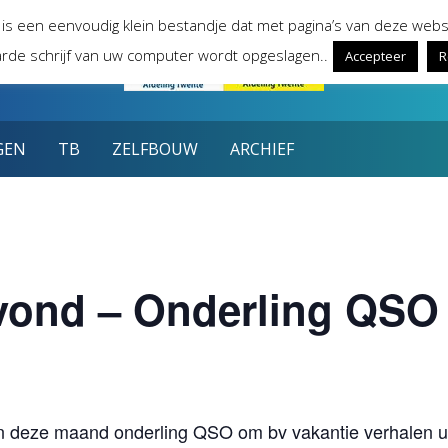
 is een eenvoudig klein bestandje dat met pagina’s van deze webs
rde schrijf van uw computer wordt opgeslagen..
Accepteer
R
GEN
TB
ZELFBOUW
ARCHIEF
avond – Onderling QSO
n deze maand onderling QSO om bv vakantie verhalen uit