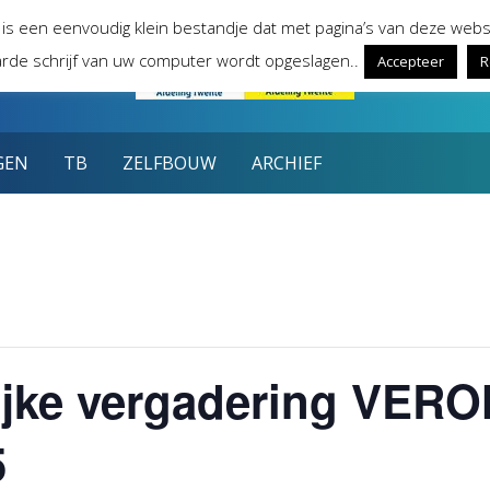
 is een eenvoudig klein bestandje dat met pagina’s van deze webs
rde schrijf van uw computer wordt opgeslagen..
Accepteer
R
GEN
TB
ZELFBOUW
ARCHIEF
jke vergadering VERO
5