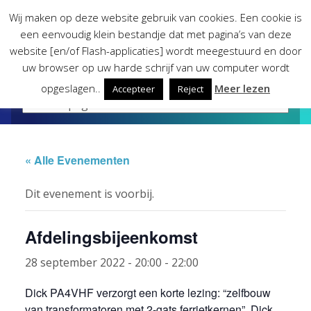
Skip
Wij maken op deze website gebruik van cookies. Een cookie is
to
een eenvoudig klein bestandje dat met pagina’s van deze
content
website [en/of Flash-applicaties] wordt meegestuurd en door
uw browser op uw harde schrijf van uw computer wordt
opgeslagen..
Meer lezen
Accepteer
Reject
« Alle Evenementen
Dit evenement is voorbij.
Afdelingsbijeenkomst
28 september 2022 - 20:00
-
22:00
Dick PA4VHF verzorgt een korte lezing: “zelfbouw
van transformatoren met 2-gats ferrietkernen”. Dick