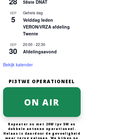
28
58ste DNAT
Gehele dag
SEP
5
Velddag leden
VERON/VRZA afdeling
Twente
20:00
-
22:30
SEP
30
Afdelingsavond
Bekijk kalender
PI3TWE OPERATIONEEL
ON AIR
Repeater nu met 20W ipv 5W en
dubbele antenne operationeel.
Helaas is daardoor de gevoeligheid
weer terug gelopen. We kijken nu