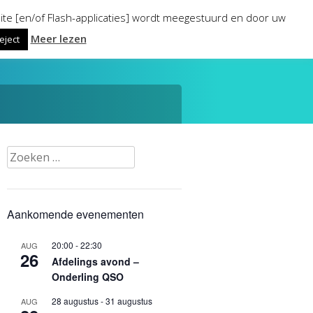
ite [en/of Flash-applicaties] wordt meegestuurd en door uw
Meer lezen
eject
Zoeken
naar:
Aankomende evenementen
20:00
-
22:30
AUG
26
Afdelings avond –
Onderling QSO
28 augustus
-
31 augustus
AUG