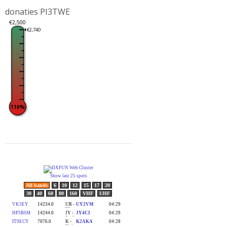
donaties PI3TWE
€2,500
€2,740
110%