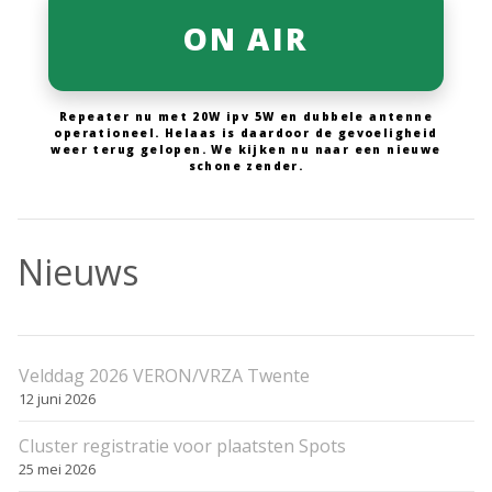
ON AIR
Repeater nu met 20W ipv 5W en dubbele antenne
operationeel. Helaas is daardoor de gevoeligheid
weer terug gelopen. We kijken nu naar een nieuwe
schone zender.
Nieuws
Velddag 2026 VERON/VRZA Twente
12 juni 2026
Cluster registratie voor plaatsten Spots
25 mei 2026