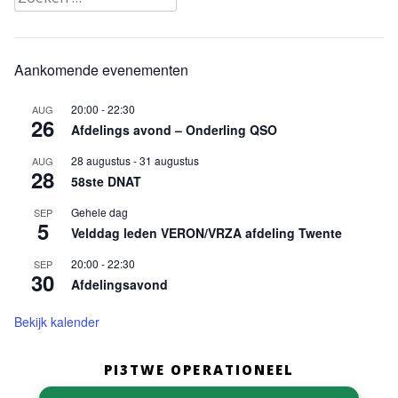
naar:
Aankomende evenementen
20:00
-
22:30
AUG
26
Afdelings avond – Onderling QSO
28 augustus
-
31 augustus
AUG
28
58ste DNAT
Gehele dag
SEP
5
Velddag leden VERON/VRZA afdeling Twente
20:00
-
22:30
SEP
30
Afdelingsavond
Bekijk kalender
PI3TWE OPERATIONEEL