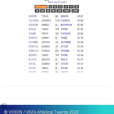
© VERON / VRZA Afdeling Twente 2026