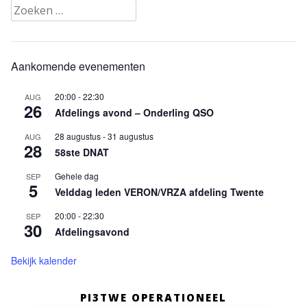
Zoeken
naar:
Aankomende evenementen
20:00
-
22:30
AUG
26
Afdelings avond – Onderling QSO
28 augustus
-
31 augustus
AUG
28
58ste DNAT
Gehele dag
SEP
5
Velddag leden VERON/VRZA afdeling Twente
20:00
-
22:30
SEP
30
Afdelingsavond
Bekijk kalender
PI3TWE OPERATIONEEL