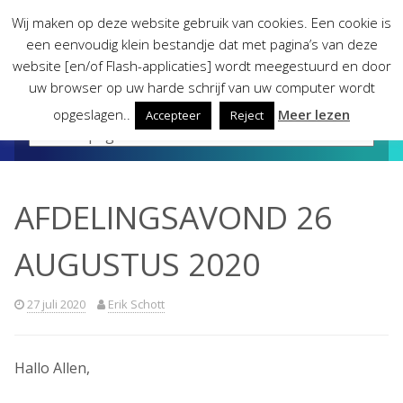
Skip
Wij maken op deze website gebruik van cookies. Een cookie is
to
een eenvoudig klein bestandje dat met pagina’s van deze
content
website [en/of Flash-applicaties] wordt meegestuurd en door
uw browser op uw harde schrijf van uw computer wordt
opgeslagen..
Meer lezen
Accepteer
Reject
AFDELINGSAVOND 26
AUGUSTUS 2020
27 juli 2020
Erik Schott
Hallo Allen,