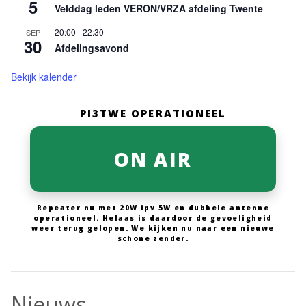
5
Velddag leden VERON/VRZA afdeling Twente
20:00
-
22:30
SEP
30
Afdelingsavond
Bekijk kalender
PI3TWE OPERATIONEEL
ON AIR
Repeater nu met 20W ipv 5W en dubbele antenne
operationeel. Helaas is daardoor de gevoeligheid
weer terug gelopen. We kijken nu naar een nieuwe
schone zender.
Nieuws