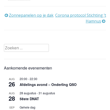
Bericht
Zonnepanelen op je dak
Corona protocol Stichting ’t
Hamnus
navigatie
Zoeken
naar:
Aankomende evenementen
20:00
-
22:30
AUG
26
Afdelings avond – Onderling QSO
28 augustus
-
31 augustus
AUG
28
58ste DNAT
Gehele dag
SEP