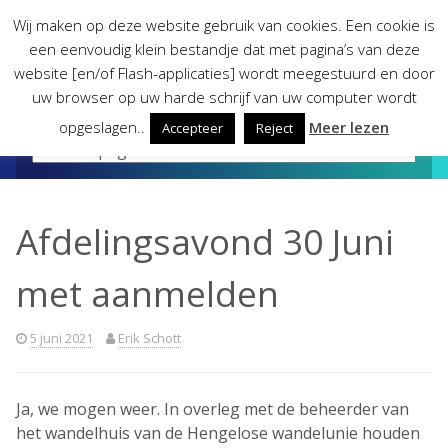
Skip
Wij maken op deze website gebruik van cookies. Een cookie is
to
een eenvoudig klein bestandje dat met pagina’s van deze
content
website [en/of Flash-applicaties] wordt meegestuurd en door
uw browser op uw harde schrijf van uw computer wordt
opgeslagen..
Meer lezen
Accepteer
Reject
Afdelingsavond 30 Juni
met aanmelden
5 juni 2021
Erik Schott
Ja, we mogen weer. In overleg met de beheerder van
het wandelhuis van de Hengelose wandelunie houden