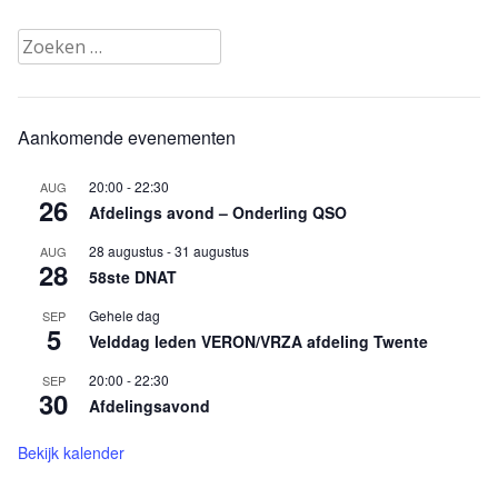
Zoeken
naar:
Aankomende evenementen
20:00
-
22:30
AUG
26
Afdelings avond – Onderling QSO
28 augustus
-
31 augustus
AUG
28
58ste DNAT
Gehele dag
SEP
5
Velddag leden VERON/VRZA afdeling Twente
20:00
-
22:30
SEP
30
Afdelingsavond
Bekijk kalender