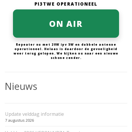
PI3TWE OPERATIONEEL
ON AIR
Repeater nu met 20W ipv 5W en dubbele antenne
operationeel. Helaas is daardoor de gevoeligheid
weer terug gelopen. We kijken nu naar een nieuwe
schone zender.
Nieuws
Update velddag informatie
7 augustus 2026