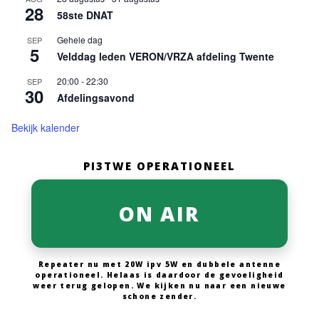
28
58ste DNAT
Gehele dag
SEP
5
Velddag leden VERON/VRZA afdeling Twente
20:00
-
22:30
SEP
30
Afdelingsavond
Bekijk kalender
PI3TWE OPERATIONEEL
ON AIR
Repeater nu met 20W ipv 5W en dubbele antenne
operationeel. Helaas is daardoor de gevoeligheid
weer terug gelopen. We kijken nu naar een nieuwe
schone zender.