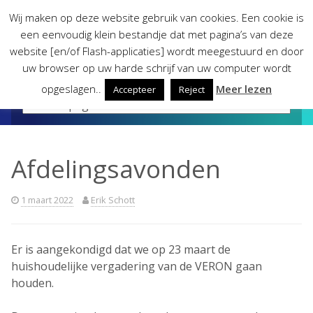
Skip
Wij maken op deze website gebruik van cookies. Een cookie is
to
een eenvoudig klein bestandje dat met pagina’s van deze
content
website [en/of Flash-applicaties] wordt meegestuurd en door
uw browser op uw harde schrijf van uw computer wordt
opgeslagen..
Meer lezen
Accepteer
Reject
Afdelingsavonden
1 maart 2022
Erik Schott
Er is aangekondigd dat we op 23 maart de
huishoudelijke vergadering van de VERON gaan
houden.