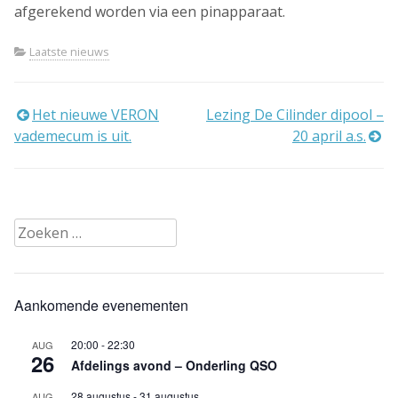
afgerekend worden via een pinapparaat.
Laatste nieuws
Bericht
Het nieuwe VERON
Lezing De Cilinder dipool –
vademecum is uit.
20 april a.s.
navigatie
Zoeken
naar:
Aankomende evenementen
20:00
-
22:30
AUG
26
Afdelings avond – Onderling QSO
28 augustus
-
31 augustus
AUG