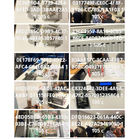
3C96F6D4-B739-42E4-
0317749F-CE0C-4F8F-
AFED-3ADE3BAAE2A5
B126-CC7B57EA1F03 1
1 105 c
105 c
49D2585C-D9B9-4C37-
23CC3957-8A18-4C63-
9C45-4BE653057F80 1
86CE-84DF740BD1ED
105 c
1 105 c
0E178F69-16F2-4D22-
30AAF17C-3CAA-43B7-
AFC4-C04E6A4408A4 1
B0BC-04937F7430A0 1
105 c
105 c
A9260396-6ADE-42AC-
C8324642-3DEE-4A9A-
ABBF-513158FE03CA 1
A782-6570912358C4 1
105 c
105 c
48D05BCD-65B3-4353-
DFD16623-061A-440C-
93BE-C76B9B28FA54 1
BE2E-A27A25489050 1
105 c
105 c