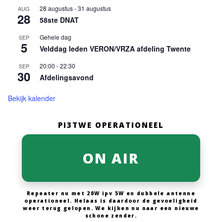
28 augustus
-
31 augustus
AUG
28
58ste DNAT
Gehele dag
SEP
5
Velddag leden VERON/VRZA afdeling Twente
20:00
-
22:30
SEP
30
Afdelingsavond
Bekijk kalender
PI3TWE OPERATIONEEL
ON AIR
Repeater nu met 20W ipv 5W en dubbele antenne
operationeel. Helaas is daardoor de gevoeligheid
weer terug gelopen. We kijken nu naar een nieuwe
schone zender.