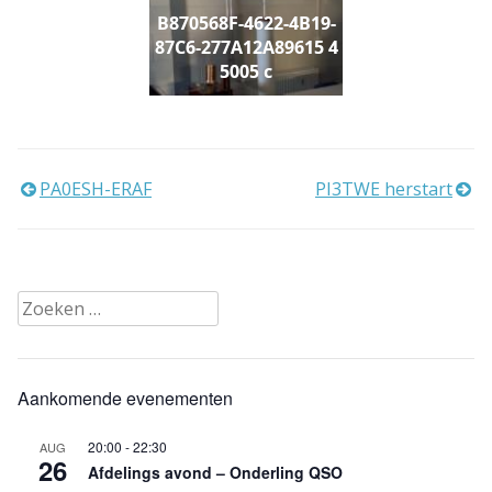
B870568F-4622-4B19-
87C6-277A12A89615 4
5005 c
Bericht
PA0ESH-ERAF
PI3TWE herstart
navigatie
Zoeken
naar:
Aankomende evenementen
20:00
-
22:30
AUG
26
Afdelings avond – Onderling QSO