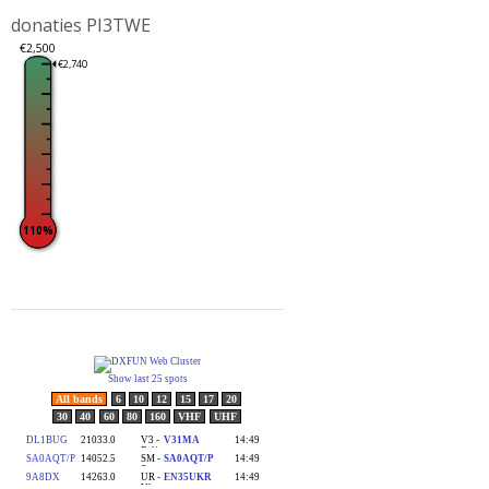
donaties PI3TWE
€2,500
€2,740
110%