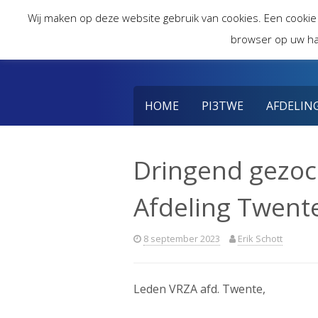
Skip
Wij maken op deze website gebruik van cookies. Een cookie
to
browser op uw ha
content
HOME
PI3TWE
AFDELIN
Dringend gezoch
Afdeling Twent
8 september 2023
Erik Schott
Leden VRZA afd. Twente,