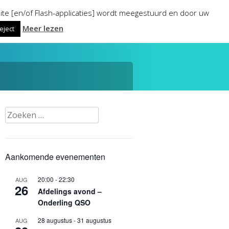
ite [en/of Flash-applicaties] wordt meegestuurd en door uw
Meer lezen
eject
Zoeken
naar:
Aankomende evenementen
20:00
-
22:30
AUG
26
Afdelings avond –
Onderling QSO
28 augustus
-
31 augustus
AUG