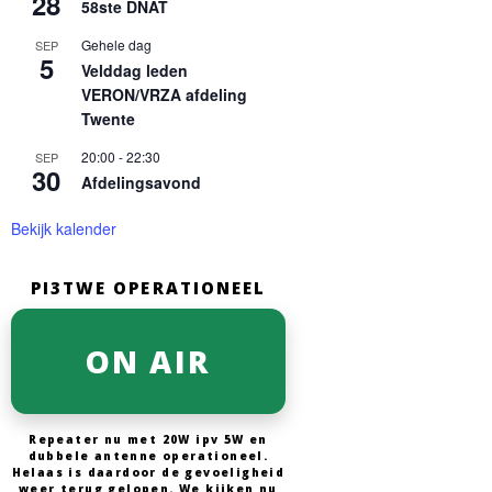
28
58ste DNAT
Gehele dag
SEP
5
Velddag leden
VERON/VRZA afdeling
Twente
20:00
-
22:30
SEP
30
Afdelingsavond
Bekijk kalender
PI3TWE OPERATIONEEL
ON AIR
Repeater nu met 20W ipv 5W en
dubbele antenne operationeel.
Helaas is daardoor de gevoeligheid
weer terug gelopen. We kijken nu