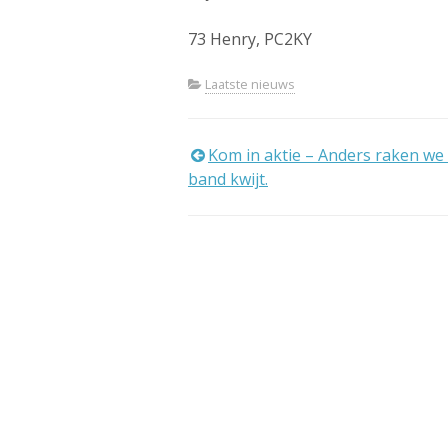
73 Henry, PC2KY
Laatste nieuws
Bericht
Kom in aktie – Anders raken we
band kwijt.
navigatie