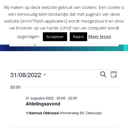
Skip
Wij maken op deze website gebruik van cookies. Een cookie is
to
een eenvoudig klein bestandje dat met pagina’s van deze
content
website [en/of Flash-applicaties] wordt meegestuurd en door
uw browser op uw harde schrijf van uw computer wordt
opgeslagen..
Meer lezen
Accepteer
Reject
Evenementen
31/08/2022
Evene
Eve
Zoeken
Dag
Selecteer
wee
20:00
Zoeke
in
een
datum.
nav
31 augustus 2022 - 20:00
-
22:00
en
31
Afdelingsavond
't Hamnus Oldenzaal
Hinmanweg 9S, Oldenzaal
weerg
augustus