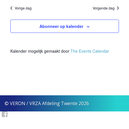
naviga
2022
Vorige dag
Volgende dag
Abonneer op kalender
Kalender mogelijk gemaakt door
The Events Calendar
© VERON / VRZA Afdeling Twente 2026