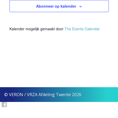
2023
Abonneer op kalender
weerg
naviga
Kalender mogelijk gemaakt door
The Events Calendar
© VERON / VRZA Afdeling Twente 2026