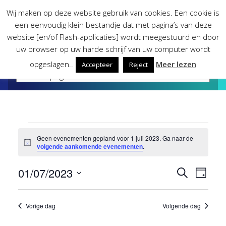
Skip
Wij maken op deze website gebruik van cookies. Een cookie is
to
een eenvoudig klein bestandje dat met pagina’s van deze
content
website [en/of Flash-applicaties] wordt meegestuurd en door
uw browser op uw harde schrijf van uw computer wordt
opgeslagen..
Meer lezen
Accepteer
Reject
Evenementen
Geen evenementen gepland voor 1 juli 2023. Ga naar de
Bericht
volgende aankomende evenementen
.
in
01/07/2023
Evene
Eve
Zoeken
Dag
1
Selecteer
wee
Zoeke
een
Vorige dag
Volgende dag
juli
datum.
nav
en