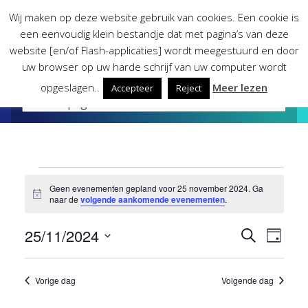
Skip
Wij maken op deze website gebruik van cookies. Een cookie is
to
een eenvoudig klein bestandje dat met pagina’s van deze
content
website [en/of Flash-applicaties] wordt meegestuurd en door
uw browser op uw harde schrijf van uw computer wordt
opgeslagen..
Meer lezen
Accepteer
Reject
Evenementen
Geen evenementen gepland voor 25 november 2024. Ga
Bericht
naar de
volgende aankomende evenementen
.
in
25/11/2024
Evene
Eve
Zoeken
Dag
25
Selecteer
wee
Zoeke
een
Vorige dag
Volgende dag
november
datum.
nav
en