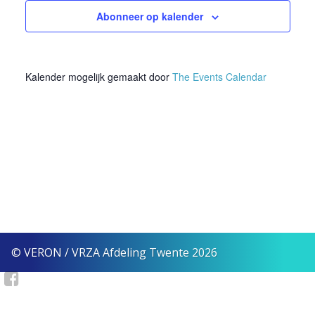
2026
Abonneer op kalender
weerg
naviga
Kalender mogelijk gemaakt door
The Events Calendar
© VERON / VRZA Afdeling Twente 2026