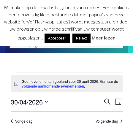
Skip
Wij maken op deze website gebruik van cookies. Een cookie is
to
een eenvoudig klein bestandje dat met pagina’s van deze
content
website [en/of Flash-applicaties] wordt meegestuurd en door
uw browser op uw harde schrijf van uw computer wordt
opgeslagen..
Meer lezen
Accepteer
Reject
Evenementen
Geen evenementen gepland voor 30 april 2026. Ga naar de
Bericht
volgende aankomende evenementen
.
in
30/04/2026
Evene
Eve
Zoeken
Dag
30
Selecteer
wee
Zoeke
een
Vorige dag
Volgende dag
april
datum.
nav
en