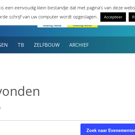
 is een eenvoudig klein bestandje dat met pagina’s van deze webs
rde schrijf van uw computer wordt opgeslagen..
Accepteer
R
GEN
TB
ZELFBOUW
ARCHIEF
avonden
n
Zoek naar Evenemente