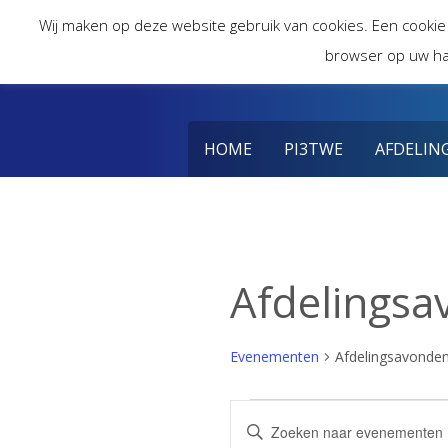
Skip
Wij maken op deze website gebruik van cookies. Een cookie
to
browser op uw ha
content
HOME
PI3TWE
AFDELIN
Afdelings
Evenementen
Afdelingsavonde
Evenementen
Evenementen
Vul