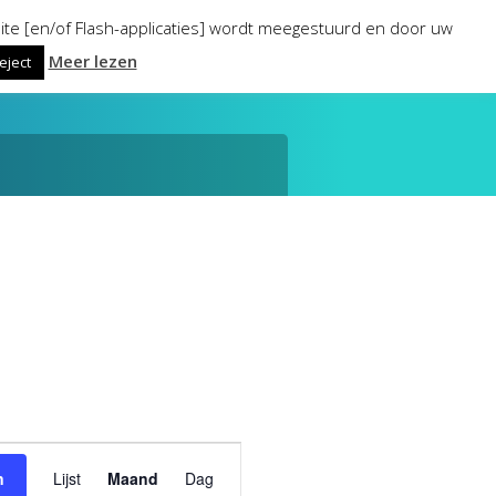
ite [en/of Flash-applicaties] wordt meegestuurd en door uw
Meer lezen
eject
Evenement
n
Lijst
Maand
Dag