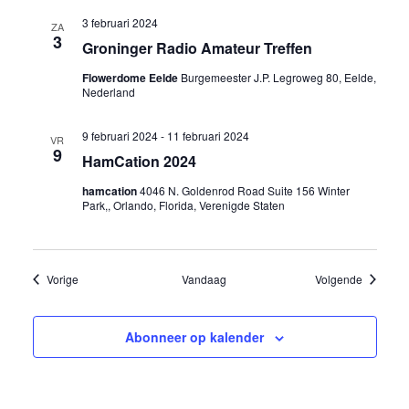
3 februari 2024
ZA
3
Groninger Radio Amateur Treffen
Flowerdome Eelde
Burgemeester J.P. Legroweg 80, Eelde,
Nederland
9 februari 2024
-
11 februari 2024
VR
9
HamCation 2024
hamcation
4046 N. Goldenrod Road Suite 156 Winter
Park,, Orlando, Florida, Verenigde Staten
Evenementen
Eveneme
Vorige
Vandaag
Volgende
Abonneer op kalender