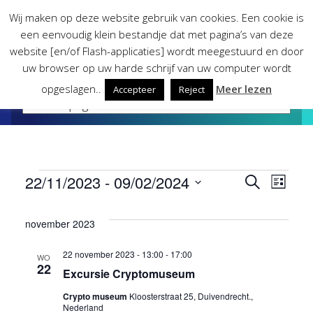
Skip
Wij maken op deze website gebruik van cookies. Een cookie is
to
een eenvoudig klein bestandje dat met pagina’s van deze
content
website [en/of Flash-applicaties] wordt meegestuurd en door
uw browser op uw harde schrijf van uw computer wordt
opgeslagen..
Meer lezen
Accepteer
Reject
Evenementen
22/11/2023
 - 
09/02/2024
Evene
Eve
Zoeken
Lijst
Selecteer
wee
Zoeke
een
november 2023
datum.
nav
en
22 november 2023 - 13:00
-
17:00
WO
22
Excursie Cryptomuseum
weerg
Crypto museum
Kloosterstraat 25, Duivendrecht.,
Nederland