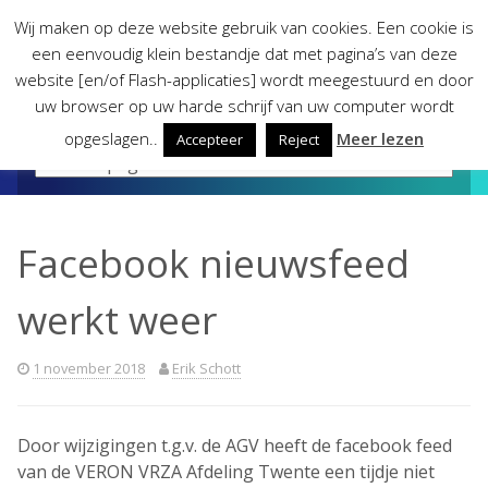
Skip
Wij maken op deze website gebruik van cookies. Een cookie is
to
een eenvoudig klein bestandje dat met pagina’s van deze
content
website [en/of Flash-applicaties] wordt meegestuurd en door
uw browser op uw harde schrijf van uw computer wordt
opgeslagen..
Meer lezen
Accepteer
Reject
Facebook nieuwsfeed
werkt weer
1 november 2018
Erik Schott
Door wijzigingen t.g.v. de AGV heeft de facebook feed
van de VERON VRZA Afdeling Twente een tijdje niet