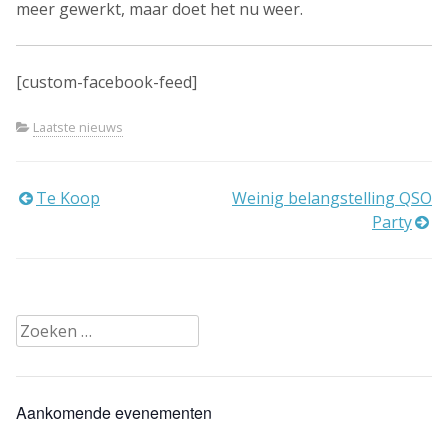
meer gewerkt, maar doet het nu weer.
[custom-facebook-feed]
Laatste nieuws
Bericht
Te Koop
Weinig belangstelling QSO
Party
navigatie
Zoeken
naar:
Aankomende evenementen