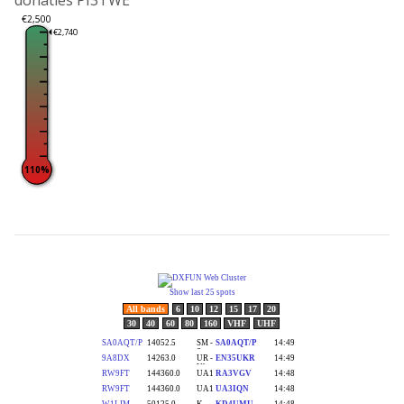
donaties PI3TWE
€2,500
€2,740
110%