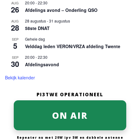
20:00
-
22:30
AUG
26
Afdelings avond – Onderling QSO
28 augustus
-
31 augustus
AUG
28
58ste DNAT
Gehele dag
SEP
5
Velddag leden VERON/VRZA afdeling Twente
20:00
-
22:30
SEP
30
Afdelingsavond
Bekijk kalender
PI3TWE OPERATIONEEL
ON AIR
Repeater nu met 20W ipv 5W en dubbele antenne