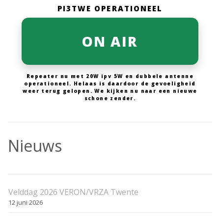
PI3TWE OPERATIONEEL
ON AIR
Repeater nu met 20W ipv 5W en dubbele antenne
operationeel. Helaas is daardoor de gevoeligheid
weer terug gelopen. We kijken nu naar een nieuwe
schone zender.
Nieuws
Velddag 2026 VERON/VRZA Twente
12 juni 2026