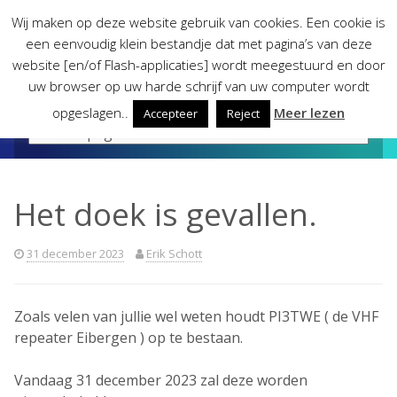
Skip
Wij maken op deze website gebruik van cookies. Een cookie is
to
een eenvoudig klein bestandje dat met pagina’s van deze
content
website [en/of Flash-applicaties] wordt meegestuurd en door
uw browser op uw harde schrijf van uw computer wordt
opgeslagen..
Meer lezen
Accepteer
Reject
Het doek is gevallen.
31 december 2023
Erik Schott
Zoals velen van jullie wel weten houdt PI3TWE ( de VHF
repeater Eibergen ) op te bestaan.
Vandaag 31 december 2023 zal deze worden