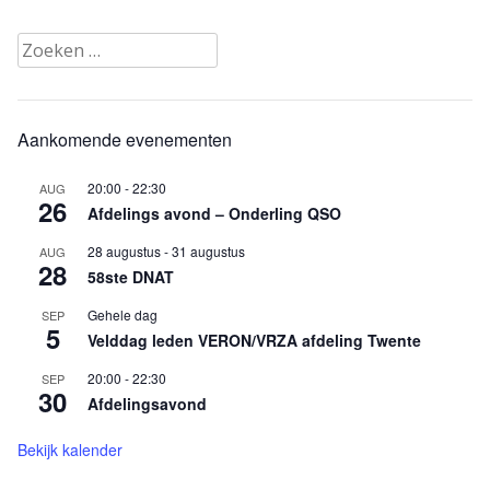
Zoeken
naar:
Aankomende evenementen
20:00
-
22:30
AUG
26
Afdelings avond – Onderling QSO
28 augustus
-
31 augustus
AUG
28
58ste DNAT
Gehele dag
SEP
5
Velddag leden VERON/VRZA afdeling Twente
20:00
-
22:30
SEP
30
Afdelingsavond
Bekijk kalender