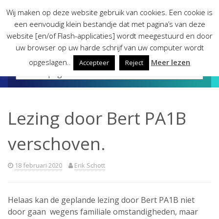
Skip
Wij maken op deze website gebruik van cookies. Een cookie is
to
een eenvoudig klein bestandje dat met pagina’s van deze
content
website [en/of Flash-applicaties] wordt meegestuurd en door
uw browser op uw harde schrijf van uw computer wordt
opgeslagen..
Meer lezen
Accepteer
Reject
Lezing door Bert PA1B
verschoven.
18 februari 2020
Erik Schott
Helaas kan de geplande lezing door Bert PA1B niet
door gaan wegens familiale omstandigheden, maar