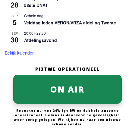
28
58ste DNAT
Gehele dag
SEP
5
Velddag leden VERON/VRZA afdeling Twente
20:00
-
22:30
SEP
30
Afdelingsavond
Bekijk kalender
PI3TWE OPERATIONEEL
ON AIR
Repeater nu met 20W ipv 5W en dubbele antenne
operationeel. Helaas is daardoor de gevoeligheid
weer terug gelopen. We kijken nu naar een nieuwe
schone zender.