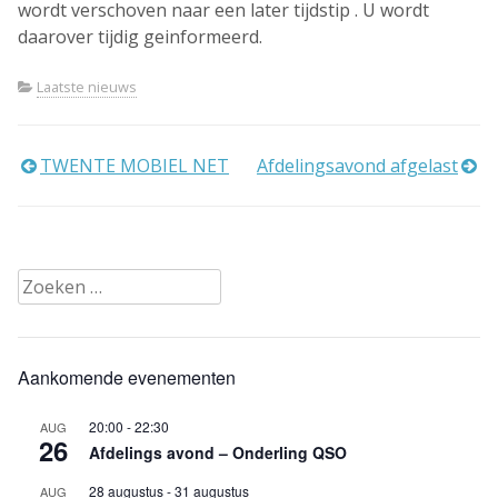
wordt verschoven naar een later tijdstip . U wordt
daarover tijdig geinformeerd.
Laatste nieuws
Bericht
TWENTE MOBIEL NET
Afdelingsavond afgelast
navigatie
Zoeken
naar:
Aankomende evenementen
20:00
-
22:30
AUG
26
Afdelings avond – Onderling QSO
28 augustus
-
31 augustus
AUG