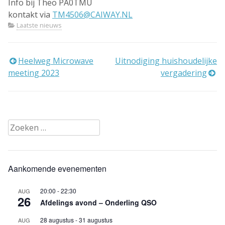
Info bij Theo PA0TMU
kontakt via
TM4506@CAIWAY.NL
Laatste nieuws
Bericht
Heelweg Microwave
Uitnodiging huishoudelijke
meeting 2023
vergadering
navigatie
Zoeken
naar:
Aankomende evenementen
20:00
-
22:30
AUG
26
Afdelings avond – Onderling QSO
28 augustus
-
31 augustus
AUG