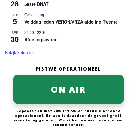
28
58ste DNAT
Gehele dag
SEP
5
Velddag leden VERON/VRZA afdeling Twente
20:00
-
22:30
SEP
30
Afdelingsavond
Bekijk kalender
PI3TWE OPERATIONEEL
ON AIR
Repeater nu met 20W ipv 5W en dubbele antenne
operationeel. Helaas is daardoor de gevoeligheid
weer terug gelopen. We kijken nu naar een nieuwe
schone zender.