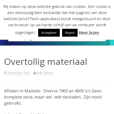
Skip
Wij maken op deze website gebruik van cookies. Een cookie is
to
een eenvoudig klein bestandje dat met pagina’s van deze
content
website [en/of Flash-applicaties] wordt meegestuurd en door
uw browser op uw harde schrijf van uw computer wordt
opgeslagen..
Meer lezen
Accepteer
Reject
Overtollig materiaal
20 januari 2023
Erik Schott
Afhalen in Markelo. Diverse 7400 en 4000 ic’s Geen
komplete serie, maar wel vele tientallen. Zijn nooit
gebruikt,