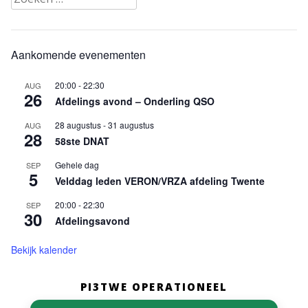
naar:
Aankomende evenementen
20:00
-
22:30
AUG
26
Afdelings avond – Onderling QSO
28 augustus
-
31 augustus
AUG
28
58ste DNAT
Gehele dag
SEP
5
Velddag leden VERON/VRZA afdeling Twente
20:00
-
22:30
SEP
30
Afdelingsavond
Bekijk kalender
PI3TWE OPERATIONEEL