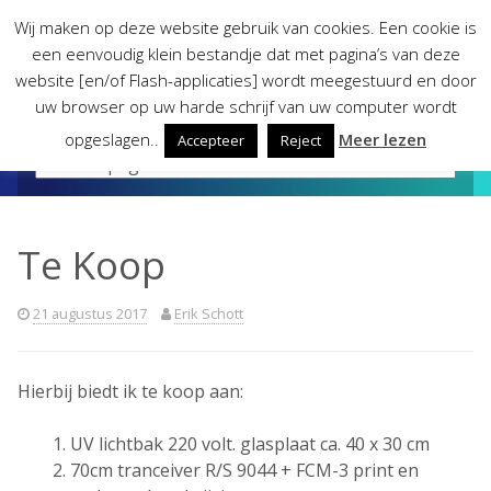
Skip
Wij maken op deze website gebruik van cookies. Een cookie is
to
een eenvoudig klein bestandje dat met pagina’s van deze
content
website [en/of Flash-applicaties] wordt meegestuurd en door
uw browser op uw harde schrijf van uw computer wordt
opgeslagen..
Meer lezen
Accepteer
Reject
Te Koop
21 augustus 2017
Erik Schott
Hierbij biedt ik te koop aan:
UV lichtbak 220 volt. glasplaat ca. 40 x 30 cm
70cm tranceiver R/S 9044 + FCM-3 print en