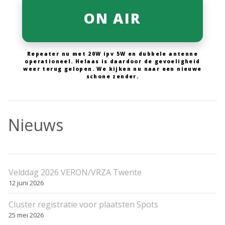
ON AIR
Repeater nu met 20W ipv 5W en dubbele antenne
operationeel. Helaas is daardoor de gevoeligheid
weer terug gelopen. We kijken nu naar een nieuwe
schone zender.
Nieuws
Velddag 2026 VERON/VRZA Twente
12 juni 2026
Cluster registratie voor plaatsten Spots
25 mei 2026