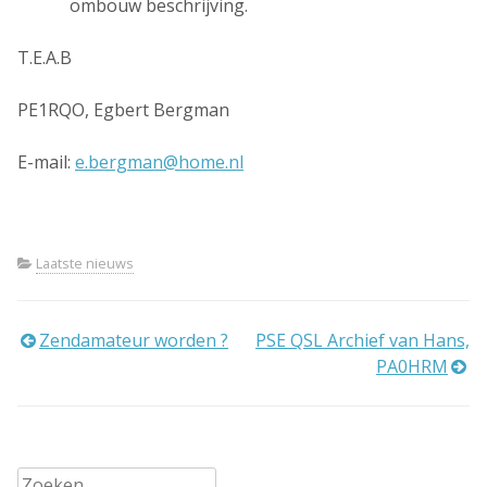
ombouw beschrijving.
T.E.A.B
PE1RQO, Egbert Bergman
E-mail:
e.bergman@home.nl
Laatste nieuws
Bericht
Zendamateur worden ?
PSE QSL Archief van Hans,
PA0HRM
navigatie
Zoeken