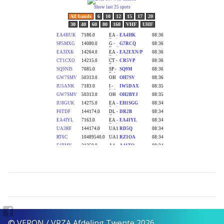
© VERON / VRZA Afdeling Twente 2026