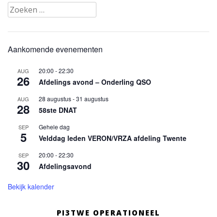
Zoeken
naar:
Aankomende evenementen
20:00
-
22:30
AUG
26
Afdelings avond – Onderling QSO
28 augustus
-
31 augustus
AUG
28
58ste DNAT
Gehele dag
SEP
5
Velddag leden VERON/VRZA afdeling Twente
20:00
-
22:30
SEP
30
Afdelingsavond
Bekijk kalender
PI3TWE OPERATIONEEL