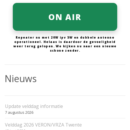
ON AIR
Repeater nu met 20W ipv 5W en dubbele antenne
operationeel. Helaas is daardoor de gevoeligheid
weer terug gelopen. We kijken nu naar een nieuwe
schone zender.
Nieuws
Update velddag informatie
7 augustus 2026
Velddag 2026 VERON/VRZA Twente