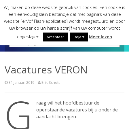
Skip
Wij maken op deze website gebruik van cookies. Een cookie is
to
een eenvoudig klein bestandje dat met pagina’s van deze
content
website [en/of Flash-applicaties] wordt meegestuurd en door
uw browser op uw harde schrijf van uw computer wordt
opgeslagen..
Meer lezen
Accepteer
Reject
Vacatures VERON
31 januari 2019
Erik Schott
G
raag wil het hoofdbestuur de
openstaande vacatures bij u onder de
aandacht brengen.