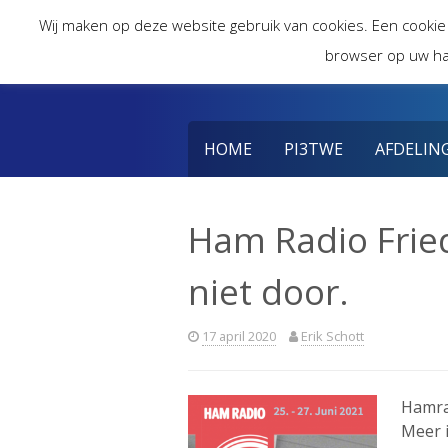
Skip
Wij maken op deze website gebruik van cookies. Een cookie
to
browser op uw ha
content
HOME
PI3TWE
AFDELIN
Ham Radio Frie
niet door.
17 april 2020
Erik Schott
Hamrad
Meer i