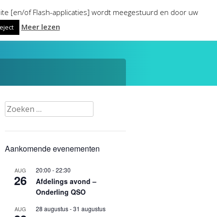
ite [en/of Flash-applicaties] wordt meegestuurd en door uw
Meer lezen
eject
Zoeken
naar:
Aankomende evenementen
20:00
-
22:30
AUG
26
Afdelings avond –
Onderling QSO
28 augustus
-
31 augustus
AUG