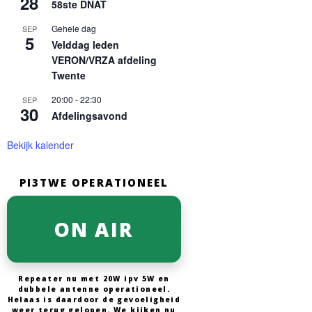
28
58ste DNAT
Gehele dag
SEP
5
Velddag leden
VERON/VRZA afdeling
Twente
20:00
-
22:30
SEP
30
Afdelingsavond
Bekijk kalender
PI3TWE OPERATIONEEL
ON AIR
Repeater nu met 20W ipv 5W en
dubbele antenne operationeel.
Helaas is daardoor de gevoeligheid
weer terug gelopen. We kijken nu