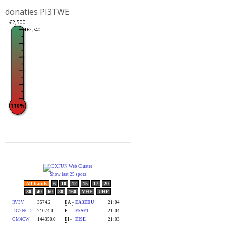
donaties PI3TWE
€2,500
€2,740
110%