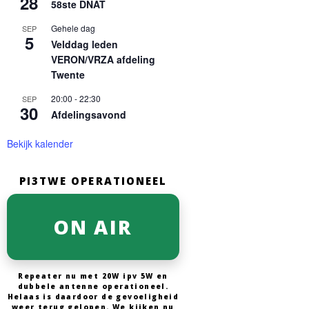
28
58ste DNAT
Gehele dag
SEP
5
Velddag leden
VERON/VRZA afdeling
Twente
20:00
-
22:30
SEP
30
Afdelingsavond
Bekijk kalender
PI3TWE OPERATIONEEL
ON AIR
Repeater nu met 20W ipv 5W en
dubbele antenne operationeel.
Helaas is daardoor de gevoeligheid
weer terug gelopen. We kijken nu