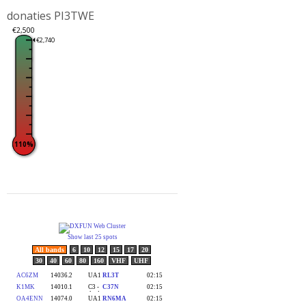
donaties PI3TWE
€2,500
€2,740
110%