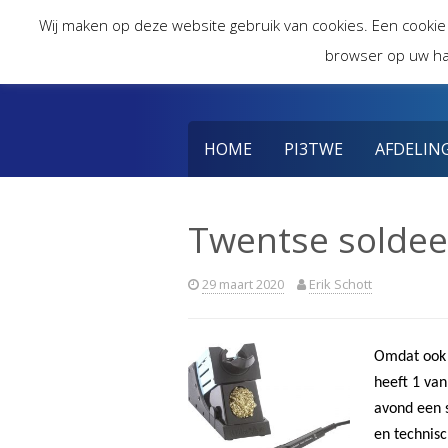
Skip
Wij maken op deze website gebruik van cookies. Een cookie
to
browser op uw ha
content
HOME
PI3TWE
AFDELIN
Twentse soldee
29 maart 2020
Erik Schott
Omdat ook 
heeft 1 va
avond een 
en technis