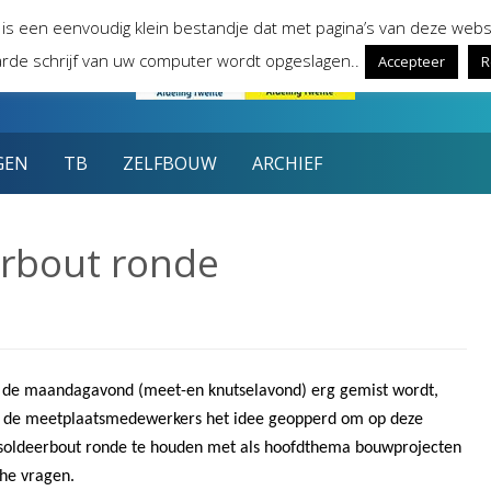
 is een eenvoudig klein bestandje dat met pagina’s van deze webs
rde schrijf van uw computer wordt opgeslagen..
Accepteer
R
GEN
TB
ZELFBOUW
ARCHIEF
rbout ronde
de maandagavond (meet-en knutselavond) erg gemist wordt,
n de meetplaatsmedewerkers het idee geopperd om op deze
soldeerbout ronde te houden met als hoofdthema bouwprojecten
che vragen.