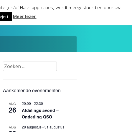
ite [en/of Flash-applicaties] wordt meegestuurd en door uw
Meer lezen
eject
Zoeken
naar:
Aankomende evenementen
20:00
-
22:30
AUG
26
Afdelings avond –
Onderling QSO
28 augustus
-
31 augustus
AUG