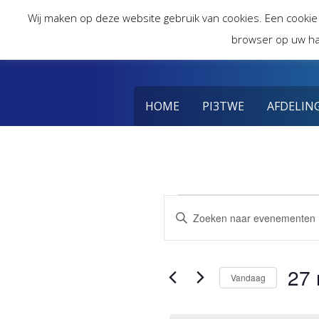
Skip
Wij maken op deze website gebruik van cookies. Een cookie
to
browser op uw ha
content
HOME
PI3TWE
AFDELIN
Evenemente
Evenementen
Vul
een
Zoeken
in
keyword
in.
27 
en
27
Vandaag
Zoek
voor
Selec
weergeven
Evenementen
een