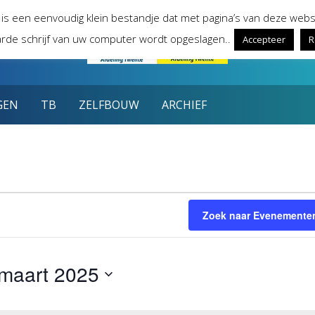
 is een eenvoudig klein bestandje dat met pagina’s van deze webs
rde schrijf van uw computer wordt opgeslagen..
Accepteer
R
GEN
TB
ZELFBOUW
ARCHIEF
n
Zoek naar Evenemente
maart 2025
teer