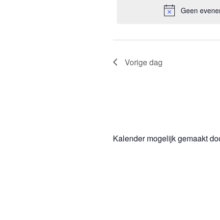
maart
met
datum
Geen evenem
navigatie
keyword.
2025
Vorige dag
Kalender mogelijk gemaakt do