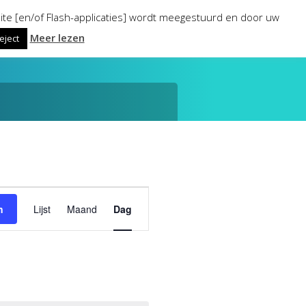
ite [en/of Flash-applicaties] wordt meegestuurd en door uw
Meer lezen
eject
Evenement
n
Lijst
Maand
Dag
weergaven
navigatie