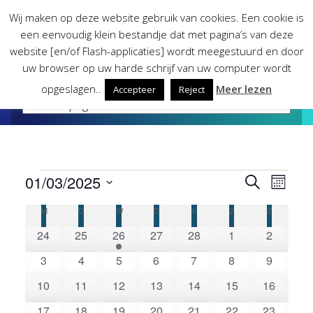
Skip
Wij maken op deze website gebruik van cookies. Een cookie is
to
een eenvoudig klein bestandje dat met pagina’s van deze
content
website [en/of Flash-applicaties] wordt meegestuurd en door
uw browser op uw harde schrijf van uw computer wordt
opgeslagen..
Meer lezen
Accepteer
Reject
Evenementen
01/03/2025
Evene
Eve
Zoeken
Maand
Selecteer
wee
M
MAANDAG
D
DINSDAG
W
WOENSDAG
D
DONDERDAG
V
VRIJDAG
Z
ZATERDAG
Z
ZONDAG
Kalender
Zoeke
een
0
0
1
0
0
0
0
datum.
24
25
26
27
28
1
2
nav
van
en
evenementen
evenementen
evenement
evenementen
evenementen
evenementen
eveneme
0
0
0
0
0
0
0
3
4
5
6
7
8
9
evenementen
evenementen
evenementen
evenementen
evenementen
evenementen
eveneme
Evenementen
weerg
0
0
0
0
0
0
0
10
11
12
13
14
15
16
evenementen
evenementen
evenementen
evenementen
evenementen
evenementen
evenemen
0
0
1
0
0
0
0
17
18
19
20
21
22
23