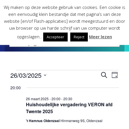
Skip
Wij maken op deze website gebruik van cookies. Een cookie is
to
een eenvoudig klein bestandje dat met pagina’s van deze
content
website [en/of Flash-applicaties] wordt meegestuurd en door
uw browser op uw harde schrijf van uw computer wordt
opgeslagen..
Meer lezen
Accepteer
Reject
Evenementen
26/03/2025
Evene
Eve
Zoeken
Dag
Selecteer
wee
20:00
Zoeke
in
een
datum.
nav
26 maart 2025 - 20:00
-
20:30
en
26
Huishoudelijke vergadering VERON afd
Twente 2025
weerg
maart
't Hamnus Oldenzaal
Hinmanweg 9S, Oldenzaal